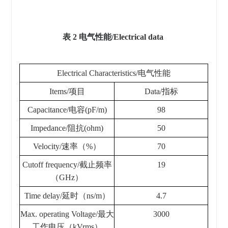
表 2 电气性能/Electrical data
Electrical Characteristics/电气性能
Items/项目
Data/指标
Capacitance/电容(pF/m)
98
Impedance/阻抗(ohm)
50
Velocity/速率（%）
70
Cutoff frequency/截止频率
19
（GHz）
Time delay/延时（ns/m）
4.7
Max. operating Voltage/最大
3000
工作电压（kVrms）