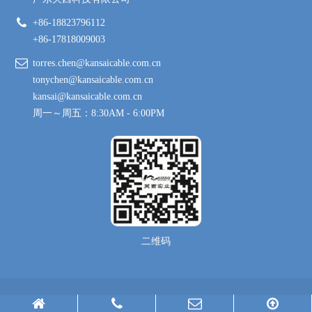
+86-18823796112
+86-17818009003
torres.chen@kansaicable.com.cn
tonychen@kansaicable.com.cn
kansai@kansaicable.com.cn
周一～周五：8:30AM - 6:00PM
二维码
Copyright © 2024-
2026
广东关西科技有限公司 All Rights Reserved.